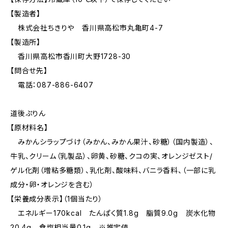
【製造者】
株式会社ちきりや 香川県高松市丸亀町4-7
【製造所】
香川県高松市香川町大野1728-30
【問合せ先】
電話：087-886-6407
道後ぷりん
【原材料名】
みかんシラップづけ（みかん、みかん果汁、砂糖）（国内製造）、
牛乳、クリーム（乳製品）、卵黄、砂糖、クコの実、オレンジゼスト/
ゲル化剤（増粘多糖類）、乳化剤、酸味料、バニラ香料、（一部に乳
成分・卵・オレンジを含む）
【栄養成分表示】（1個当たり）
エネルギー170kcal たんぱく質1.8g 脂質9.0g 炭水化物
20.4g 食塩相当量0.1g ※推定値