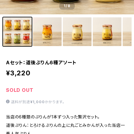
1
/8
Aセット：道後ぷりん6種アソート
¥3,220
SOLD OUT
送料が別途
¥1,000
かかります。
当店の6種類のぷりんが1本ずつ入った贅沢セット。
道後ぷりん：とろけるぷりんの上に丸ごとみかんが入った当店一
番人気ぷりん。